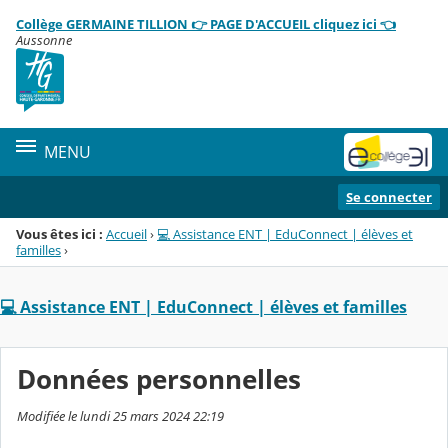
Panneau de gestion des cookies
Collège GERMAINE TILLION 👉 PAGE D'ACCUEIL cliquez ici 👈
Menu de la rubrique
Contenu
Aussonne
MENU
Se connecter
Vous êtes ici :
Accueil
›
💻 Assistance ENT | EduConnect | élèves et
familles
›
💻 Assistance ENT | EduConnect | élèves et familles
Données personnelles
Modifiée le lundi 25 mars 2024 22:19