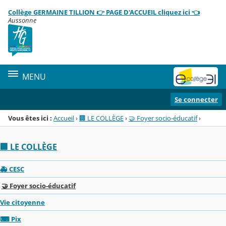
Panneau de gestion des cookies
Collège GERMAINE TILLION 👉 PAGE D'ACCUEIL cliquez ici 👈
Menu de la rubrique
Contenu
Aussonne
MENU
Se connecter
Vous êtes ici :
Accueil
›
🏢 LE COLLÈGE
›
🤝 Foyer socio-éducatif
›
🏢 LE COLLÈGE
🚑 CESC
🤝 Foyer socio-éducatif
Vie citoyenne
⌨ Pix