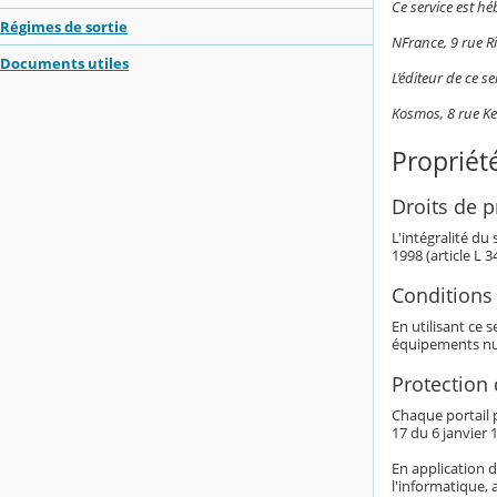
Ce service est hé
Régimes de sortie
NFrance, 9 rue 
Documents utiles
L’éditeur de ce ser
Kosmos, 8 rue K
Propriété
Droits de pr
L'intégralité du
1998 (article L 
Conditions 
En utilisant ce 
équipements nu
Protection
Chaque portail p
17 du 6 janvier 1
En application d
l'informatique, 