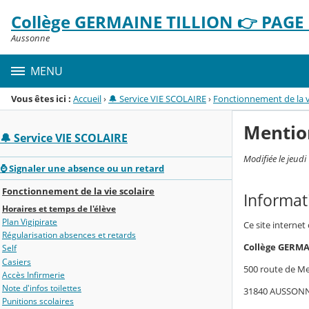
Panneau de gestion des cookies
Collège GERMAINE TILLION 👉 PAGE D
Menu de la rubrique
Contenu
Aussonne
MENU
Vous êtes ici :
Accueil
›
🔔 Service VIE SCOLAIRE
›
Fonctionnement de la vi
Mentio
🔔 Service VIE SCOLAIRE
Modifiée le jeud
⌚ Signaler une absence ou un retard
Fonctionnement de la vie scolaire
Informat
Horaires et temps de l'élève
Plan Vigipirate
Ce site internet
Régularisation absences et retards
Collège GERMA
Self
Casiers
500 route de Me
Accès Infirmerie
Note d'infos toilettes
31840 AUSSON
Punitions scolaires