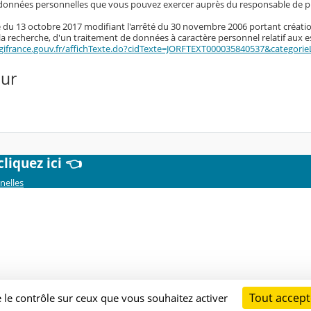
données personnelles que vous pouvez exercer auprès du responsable de pu
té du 13 octobre 2017 modifiant l'arrêté du 30 novembre 2006 portant créatio
 la recherche, d'un traitement de données à caractère personnel relatif aux 
gifrance.gouv.fr/affichTexte.do?cidTexte=JORFTEXT000035840537&categorie
our
iquez ici 👈
nelles
Tout accept
e le contrôle sur ceux que vous souhaitez activer