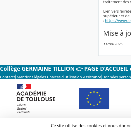
traitement des 
Lien vers l’arrê
supérieur et de
:
https://www.le
Mise à j
11/09/2025
Collège GERMAINE TILLION 👉 PAGE D'ACCUEIL cl
Contacts
Mentions légales
Chartes d'utilisation
Assistance
Données person
Ce site utilise des cookies et vous donn