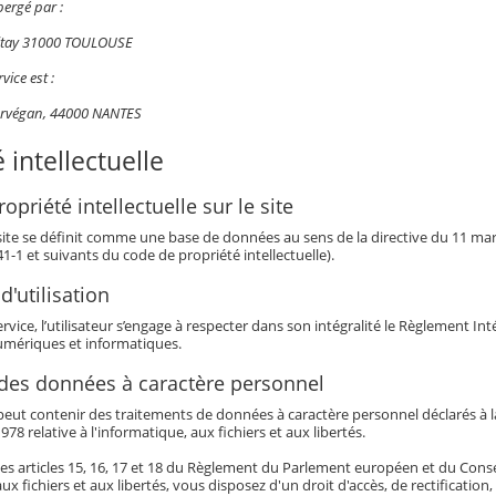
bergé par :
Ritay 31000 TOULOUSE
vice est :
ervégan, 44000 NANTES
 intellectuelle
opriété intellectuelle sur le site
 site se définit comme une base de données au sens de la directive du 11 mars 
341-1 et suivants du code de propriété intellectuelle).
d'utilisation
service, l’utilisateur s’engage à respecter dans son intégralité le Règlement I
mériques et informatiques.
 des données à caractère personnel
eut contenir des traitements de données à caractère personnel déclarés à la 
978 relative à l'informatique, aux fichiers et aux libertés.
es articles 15, 16, 17 et 18 du Règlement du Parlement européen et du Conseil 
aux fichiers et aux libertés, vous disposez d'un droit d'accès, de rectificatio