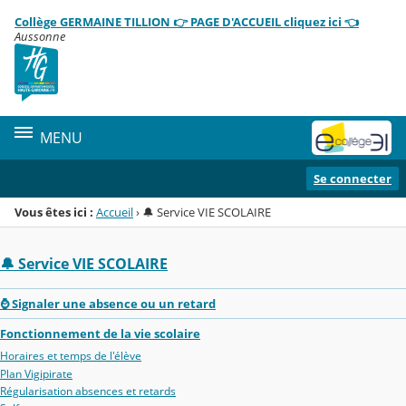
Panneau de gestion des cookies
Collège GERMAINE TILLION 👉 PAGE D'ACCUEIL cliquez ici 👈
Menu de la rubrique
Contenu
Aussonne
MENU
Se connecter
Vous êtes ici :
Accueil
›
🔔 Service VIE SCOLAIRE
🔔 Service VIE SCOLAIRE
⌚ Signaler une absence ou un retard
Fonctionnement de la vie scolaire
Horaires et temps de l'élève
Plan Vigipirate
Régularisation absences et retards