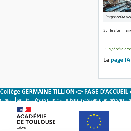
image créée pa
Sur le site "Fr
Plus généralem
La
page IA
Collège GERMAINE TILLION 👉 PAGE D'ACCUEIL cl
Contacts
Mentions légales
Chartes d'utilisation
Assistance
Données person