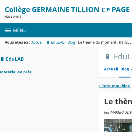
Panneau de gestion des cookies
Collège GERMAINE TILLION 👉 PAGE D
Menu de la rubrique
Contenu
Aussonne
MENU
Vous êtes ici :
Accueil
›
🔋 EduLAB
›
Blog
›
Le thème du moment : INTELL
🔋 Edu
🔋 EduLAB
Accueil
Blog
Matériel en prêt
‹
Retour au blog
Le thè
Par MARIE-AUDE P